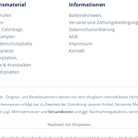
nsmaterial
Informationen
rrufen
Batteriehinweis
en
Versand und Zahlungsbedingung
 Catchbags
Datenschutzerklärung
 Rampen
AGB
denschutzplatte
Impressum
plätze
Kontakt
rplatten
ze & Kranbalken
ützplatten
eile-, Original- und Bestellnummern dienen nur dem Vergleich und sind keine He
ennamen erfolgt nur zu Zwecken der Zuordnung unserer Artikel. Genannte Mark
ich zzgl. Mehrwertsteuer und
Versandkosten
und ggf. Nachnahmegebühren, wenn n
Realisiert mit Shopware