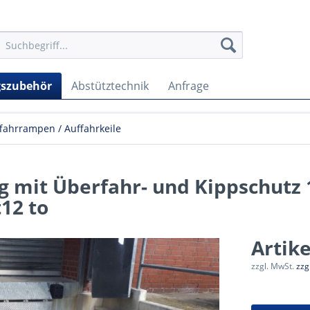
szubehör
Abstütztechnik
Anfrage
fahrrampen / Auffahrkeile
g mit Überfahr- und Kippschutz 
t12 to
Artik
zzgl. MwSt.
zzg